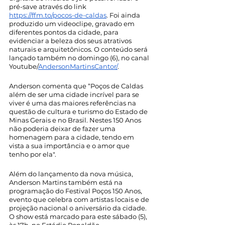
pré-save através do link 
https://ffm.to/pocos-de-caldas
. Foi ainda 
produzido um videoclipe, gravado em 
diferentes pontos da cidade, para 
evidenciar a beleza dos seus atrativos 
naturais e arquitetônicos. O conteúdo será 
lançado também no domingo (6), no canal 
Youtube/
AndersonMartinsCantor/
.
Anderson comenta que “Poços de Caldas 
além de ser uma cidade incrível para se 
viver é uma das maiores referências na 
questão de cultura e turismo do Estado de 
Minas Gerais e no Brasil. Nestes 150 Anos 
não poderia deixar de fazer uma 
homenagem para a cidade, tendo em 
vista a sua importância e o amor que 
tenho por ela".
Além do lançamento da nova música, 
Anderson Martins também está na 
programação do Festival Poços 150 Anos, 
evento que celebra com artistas locais e de 
projeção nacional o aniversário da cidade. 
O show está marcado para este sábado (5), 