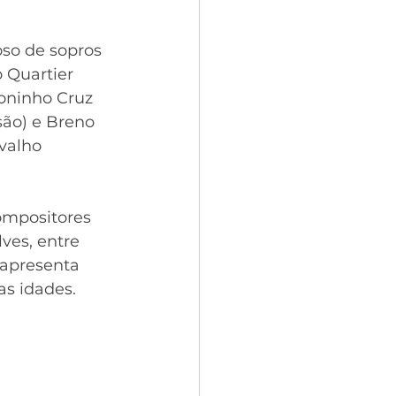
so de sopros 
 Quartier 
Toninho Cruz 
são) e Breno 
valho 
ompositores 
ves, entre 
 apresenta 
s idades.  