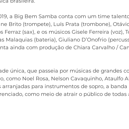
a brasileira. 
019, a Big Bem Samba conta com um time talento
e Brito (trompete), Luís Prata (trombone), Otávio
s Ferraz (sax), e os músicos Gisele Ferreira (voz), 
cas Malaquias (bateria), Giuliano D’Onofrio (percus
conta ainda com produção de Chiara Carvalho / Car
e única, que passeia por músicas de grandes c
o, como Noel Rosa, Nelson Cavaquinho, Ataulfo Al
s arranjadas para instrumentos de sopro, a banda
renciado, como meio de atrair o público de todas a