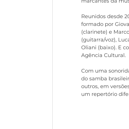
marcantes da músic
Reunidos desde 2
formado por Giovan
(clarinete) e Marco
(guitarra/voz), Lu
Oliani (baixo). E 
Agência Cultural. 
Com uma sonoridad
do samba brasileir
outros, em versõe
um repertório dife