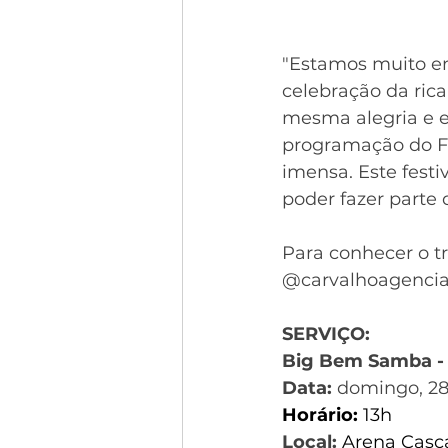
"Estamos muito e
celebração da rica
mesma alegria e e
programação do Fe
imensa. Este festi
poder fazer parte 
Para conhecer o t
@carvalhoagenciac
SERVIÇO:
Big Bem Samba - G
Data:
 domingo, 28
Horário: 
13h
Local: 
Arena Casca