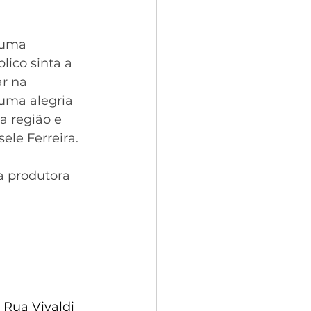
 uma 
ico sinta a 
r na 
uma alegria 
a região e 
ele Ferreira. 
a produtora 
 Rua Vivaldi 