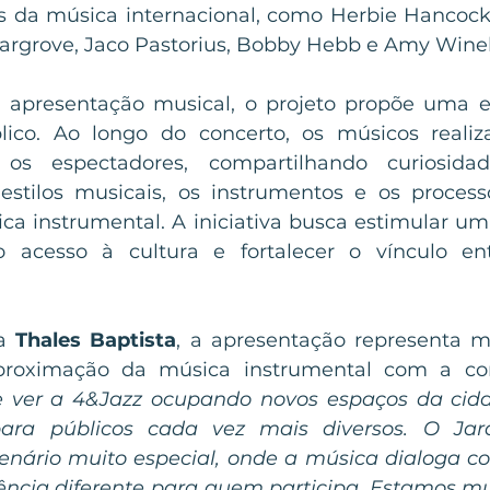
da música internacional, como Herbie Hancock, 
Hargrove, Jaco Pastorius, Bobby Hebb e Amy Wine
apresentação musical, o projeto propõe uma ex
ico. Ao longo do concerto, os músicos reali
s espectadores, compartilhando curiosidad
estilos musicais, os instrumentos e os process
ca instrumental. A iniciativa busca estimular um
o acesso à cultura e fortalecer o vínculo entr
a 
Thales Baptista
, a apresentação representa m
proximação da música instrumental com a co
te ver a 4&Jazz ocupando novos espaços da cida
para públicos cada vez mais diversos. O Jar
nário muito especial, onde a música dialoga co
ência diferente para quem participa. Estamos m