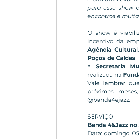
para esse show 
encontros e muita
O show é viabili
incentivo da
emp
Agência Cultural
Poços de Caldas
,
a 
Secretaria M
realizada na 
Fund
Vale lembrar que
@banda4ejazz
.  
SERVIÇO
Banda 4&Jazz no 
Data: domingo, 05