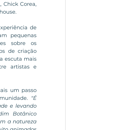
Chick Corea, 
house.
periência de 
zam pequenas 
es sobre os 
os de criação 
a escuta mais 
e artistas e 
ais um passo 
munidade. 
"É 
de e levando 
dim Botânico 
m a natureza 
uito animados 