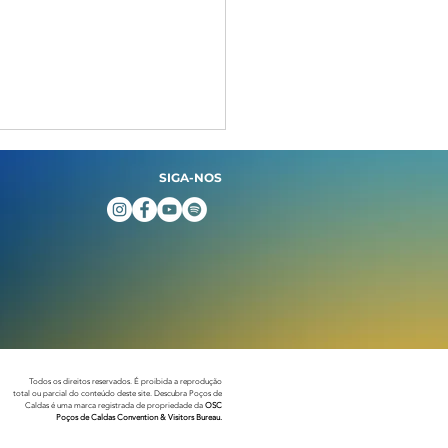
SIGA-NOS
 Caravana faz parada
CEU das Artes com
es brasileiros,
Todos os direitos reservados. É proibida a reprodução
inas e pipoca
total ou parcial do conteúdo deste site. Descubra Poços de
Caldas é uma marca registrada de propriedade da
OSC
Poços de Caldas Convention & Visitors Bureau.