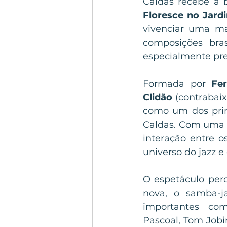
Caldas recebe a 
Floresce no Jard
vivenciar uma ma
composições bras
especialmente pre
Formada por 
Fe
Clidão 
(contrabaix
como um dos prin
Caldas. Com uma 
interação entre o
universo do jazz e
O espetáculo perco
nova, o samba-j
importantes com
Pascoal, Tom Jobi