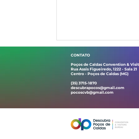
CONTATO
Poços de Caldas Convention & Visi
Rua Assis Figueiredo, 1222 - Sala 21
Centro - Poços de Caldas (MG)
(35) 3715-1870
descubrapocos@gmail.com
pocoscvb@gmail.com
Banda 4&Jazz apresenta
concerto em
homenagem aos
compositores mineiros
no Museu Histórico e
Geográfico de Poços de