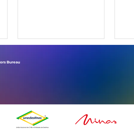
tors Bureau
CrieMus promove
Cine
residência artística de
no 
Nanda Dearo e workshop
film
gratuito com o músico
ofic
Thomaz Souza em Poços
de Caldas