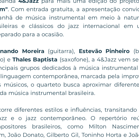
banda 
4&Jazz
 para mais uma edição do projeto
im"
. Com entrada gratuita, a apresentação convid
nhã de música instrumental em meio à nature
ileiras e clássicos do jazz internacional em u
parado para a ocasião.
rnando Moreira
 (guitarra), 
Estevão Pinheiro 
(b
o) e 
Thales Baptista 
(saxofone), a 4&Jazz vem se
cipais grupos dedicados à música instrumental
linguagem contemporânea, marcada pela improvi
s músicos, o quarteto busca aproximar diferente
 da música instrumental brasileira.
rre diferentes estilos e influências, transitando 
azz e o jazz contemporâneo. O repertório re
positores brasileiros, como Milton Nascimen
m, João Donato, Gilberto Gil, Toninho Horta e Joã