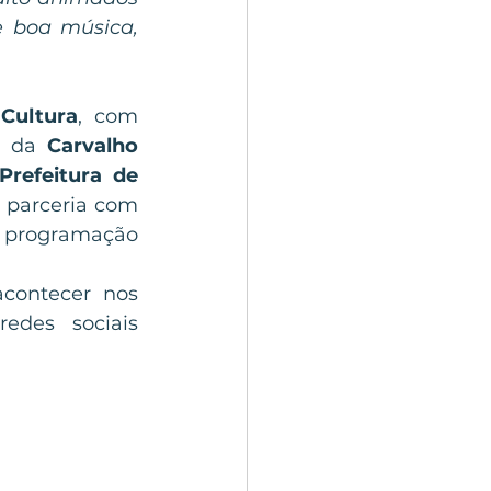
 boa música, 
 Cultura
, com 
 da 
Carvalho 
Prefeitura de 
 parceria com 
 programação 
contecer nos 
próximos meses, valendo a pena acompanhar através das redes sociais 