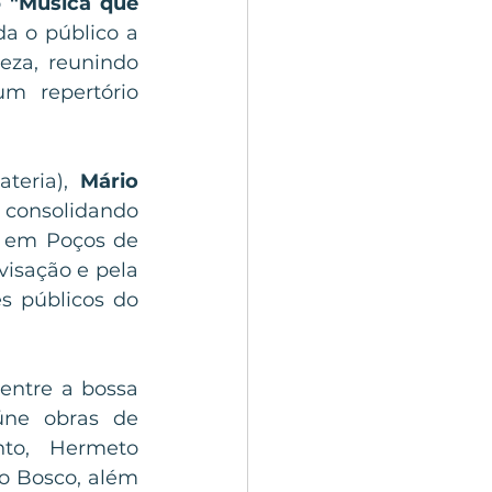
 
"Música que 
a o público a 
za, reunindo 
m repertório 
ateria), 
Mário 
 consolidando 
 em Poços de 
sação e pela 
s públicos do 
entre a bossa 
úne obras de 
to, Hermeto 
o Bosco, além 