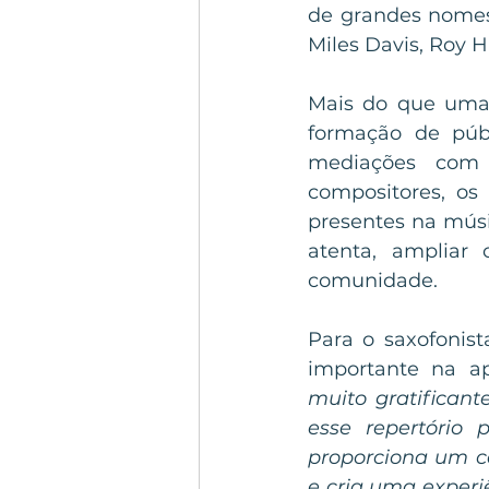
de grandes nomes 
Miles Davis, Roy 
Mais do que uma 
formação de públ
mediações com o
compositores, os 
presentes na músi
atenta, ampliar 
comunidade.
Para o saxofonist
importante na a
muito gratifican
esse repertório 
proporciona um ce
e cria uma experi