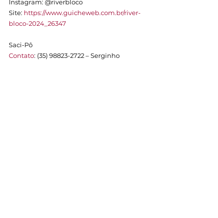
Instagram: @riverbloco
Site: 
https://www.guicheweb.com.br/river-
bloco-2024_26347
Saci-Pô
Contato
: (35) 98823-2722 – Serginho
Viajando na Folia
Contato: (35) 3729-0300 – Bete/Hotel Lisboa
Instagram: @viajando_nafolia
Ver tudo
Posts recentes