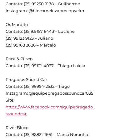
Contato: (35) 99250 9178 – Guilherme
Instagram: @blocomelevaprochuveiro
Os Mardito
Contato: (35)9.9157 6443 – Luciene
(35) 99123 9123 – Juliano
(35) 99168 3686 – Marcelo
Pace & Pilsen
Contato: (35) 99121-4037 – Thiago Loiola
Pregados Sound Car
Contato: (35) 99954-2532 – Tiago
Instagram: @equipepregadossoundcar035
Site: 
https://www.facebook.com/equipepregado
ssoundcar
River Bloco
Contato: (35) 98821-1661 – Marco Noronha