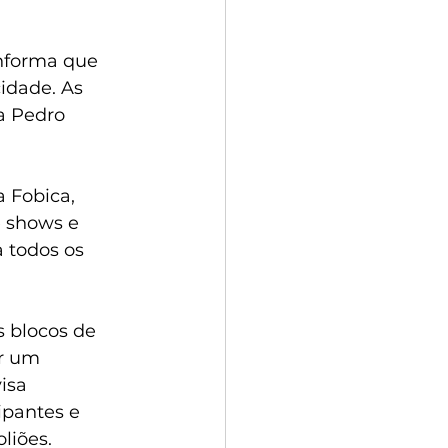
informa que 
idade. As 
a Pedro 
 Fobica, 
 shows e 
 todos os 
 blocos de 
r um 
isa 
ipantes e 
liões.