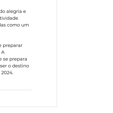
o alegria e 
tividade 
ldas como um 
e preparar 
 A 
 se prepara 
ser o destino 
 2024. 