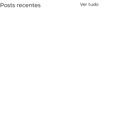
Ver tudo
Posts recentes
CONTATO
Poços de Caldas Convention & Visitors Bureau
Rua Assis Figueiredo, 1222 - Sala 21
Centro - Poços de Caldas (MG)
(35) 3715-1870