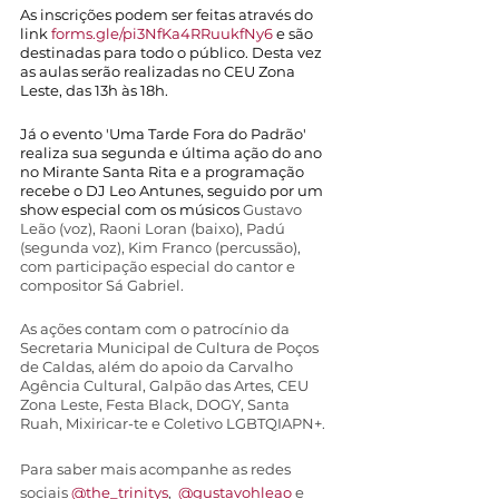
As inscrições podem ser feitas através do 
link 
forms.gle/pi3NfKa4RRuukfNy6
 e são 
destinadas para todo o público. Desta vez 
as aulas serão realizadas no CEU Zona 
Leste, das 13h às 18h.
Já o evento 'Uma Tarde Fora do Padrão' 
realiza sua segunda e última ação do ano 
no Mirante Santa Rita e a programação 
recebe o DJ Leo Antunes, seguido por um 
show especial com os músicos 
Gustavo 
Leão (voz), Raoni Loran (baixo), Padú 
(segunda voz), Kim Franco (percussão), 
com participação especial do cantor e 
compositor Sá Gabriel. 
As ações contam com o patrocínio da 
Secretaria Municipal de Cultura de Poços 
de Caldas, além do apoio da Carvalho 
Agência Cultural, Galpão das Artes, CEU 
Zona Leste, Festa Black, DOGY, Santa 
Ruah, Mixiricar-te e Coletivo LGBTQIAPN+. 
Para saber mais acompanhe as redes 
sociais
 @the_trinitys
,  
@gustavohleao
 e