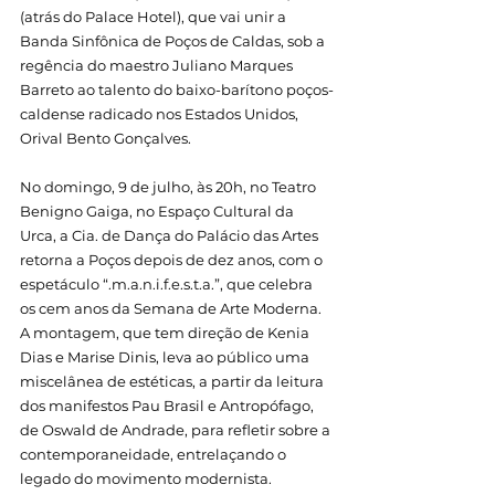
(atrás do Palace Hotel), que vai unir a 
Banda Sinfônica de Poços de Caldas, sob a 
regência do maestro Juliano Marques 
Barreto ao talento do baixo-barítono poços-
caldense radicado nos Estados Unidos, 
Orival Bento Gonçalves.
No domingo, 9 de julho, às 20h, no Teatro 
Benigno Gaiga, no Espaço Cultural da 
Urca, a Cia. de Dança do Palácio das Artes 
retorna a Poços depois de dez anos, com o 
espetáculo “.m.a.n.i.f.e.s.t.a.”, que celebra 
os cem anos da Semana de Arte Moderna. 
A montagem, que tem direção de Kenia 
Dias e Marise Dinis, leva ao público uma 
miscelânea de estéticas, a partir da leitura 
dos manifestos Pau Brasil e Antropófago, 
de Oswald de Andrade, para refletir sobre a 
contemporaneidade, entrelaçando o 
legado do movimento modernista.