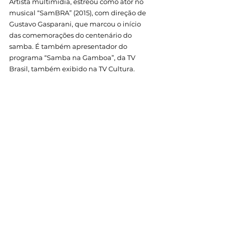
Artista multimídia, estreou como ator no 
musical “SamBRA” (2015), com direção de 
Gustavo Gasparani, que marcou o início 
das comemorações do centenário do 
samba. É também apresentador do 
programa “Samba na Gamboa”, da TV 
Brasil, também exibido na TV Cultura.
Diogo já lançou 12 CDs, seis DVDs, que 
venderam mais de um milhão de cópias, 
oito singles, um EP com quatro canções 
nas plataformas digitais e um audiovisual 
com três álbuns, e foi indicado ao Grammy 
Latino por todos os seus álbuns – prêmio 
que venceu por duas vezes. Sua 
discografia rendeu seis discos de ouro, três 
DVDs de ouro, dois de platina e um de 
platina dupla.
No final do ano passado lançou “Diogo ao 
Vivo no Noites Cariocas”, gravado em 