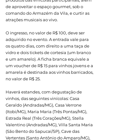
produtos das vinícolas participantes, além 
de aproveitar o espaço gourmet, sob o 
comando do Armazém da Vila, e curtir as 
atrações musicais ao vivo.
O ingresso, no valor de R$ 100, deve ser 
adquirido no evento. A entrada vale para 
os quatro dias, com direito a uma taça de 
vidro e dois tickets de cortesia (um branco 
e um amarelo). A ficha branca equivale a 
um voucher de R$ 15 para vinhos jovens e a 
amarela é destinada aos vinhos barricados, 
no valor de R$ 25.
Haverá estandes, com degustação de 
vinhos, das seguintes vinícolas: Casa 
Geraldo (Andradas/MG), Casa Verrone 
(Itobi/MG), Maria Maria (Três Pontas/MG), 
Estrada Real (Três Corações/MG), Stella 
Valentino (Andradas/MG), Villa Santa Maria 
(São Bento do Sapucaí/SP), Cave das 
Vertentes (Santo Antônio do Amparo/MG), 