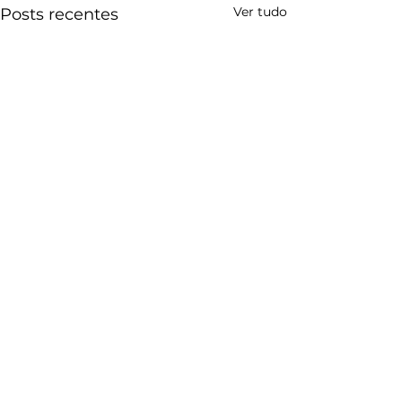
Ver tudo
Posts recentes
CONTATO
Poços de Caldas Convention & Visitors Bureau
Rua Assis Figueiredo, 1222 - Sala 21
Centro - Poços de Caldas (MG)
(35) 3715-1870