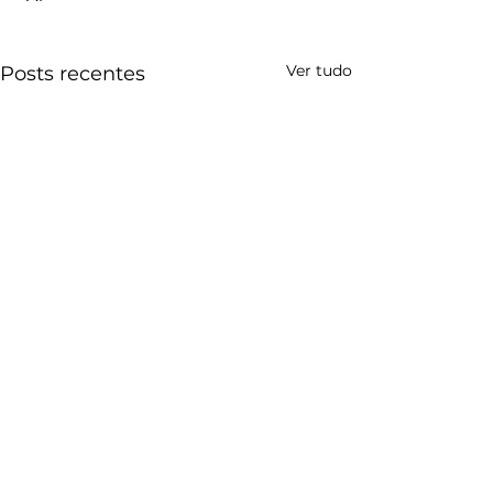
Ver tudo
Posts recentes
CONTATO
Poços de Caldas Convention & Visitors Bureau