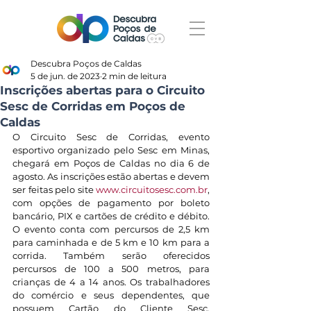
Descubra Poços de Caldas
5 de jun. de 2023
2 min de leitura
Inscrições abertas para o Circuito
Sesc de Corridas em Poços de
Caldas
O Circuito Sesc de Corridas, evento 
esportivo organizado pelo Sesc em Minas, 
chegará em Poços de Caldas no dia 6 de 
agosto. As inscrições estão abertas e devem 
ser feitas pelo site 
www.circuitosesc.com.br
, 
com opções de pagamento por boleto 
bancário, PIX e cartões de crédito e débito. 
O evento conta com percursos de 2,5 km 
para caminhada e de 5 km e 10 km para a 
corrida. Também serão oferecidos 
percursos de 100 a 500 metros, para 
crianças de 4 a 14 anos. Os trabalhadores 
do comércio e seus dependentes, que 
possuem Cartão do Cliente Sesc, 