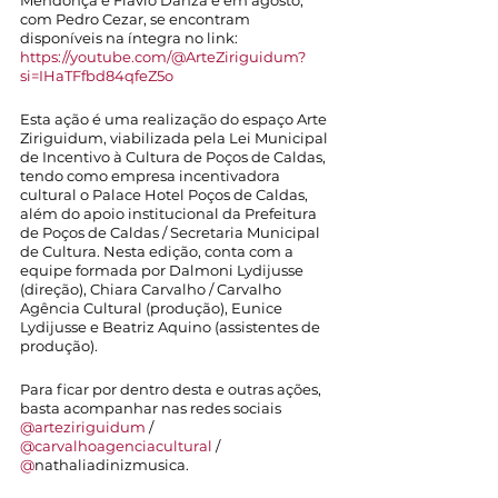
Mendonça e Flávio Danza e em agosto, 
com Pedro Cezar, se encontram 
disponíveis na íntegra no link: 
https://youtube.com/@ArteZiriguidum?
si=IHaTFfbd84qfeZ5o
Esta ação é uma realização do espaço Arte 
Ziriguidum, viabilizada pela Lei Municipal 
de Incentivo à Cultura de Poços de Caldas, 
tendo como empresa incentivadora 
cultural o Palace Hotel Poços de Caldas, 
além do apoio institucional da Prefeitura 
de Poços de Caldas / Secretaria Municipal 
de Cultura. Nesta edição, conta com a 
equipe formada por Dalmoni Lydijusse 
(direção), Chiara Carvalho / Carvalho 
Agência Cultural (produção), Eunice 
Lydijusse e Beatriz Aquino (assistentes de 
produção).
Para ficar por dentro desta e outras ações, 
basta acompanhar nas redes sociais
@arteziriguidum
 /
@carvalhoagenciacultural
 /
@
nathaliadinizmusica.