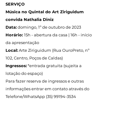
SERVIÇO
Música no Quintal do Art Ziriguidum 
convida Nathalia Diniz
Data:
 domingo, 1º de outubro de 2023
Horário: 
15h - abertura da casa | 16h - início 
da apresentação
Local:
 Arte Ziriguidum (Rua OuroPreto, nº 
102, Centro, Poços de Caldas)
Ingressos:
 *entrada gratuita (sujeita a 
lotação do espaço)
Para fazer reserva de ingressos e outras 
informações entrar em contato através do 
Telefone/WhatsApp (35) 99194-3534
Transmissão ao vivo pelos canais:
Youtube:
https://www.youtube.com/c/ArteZiriguidum
Facebook: