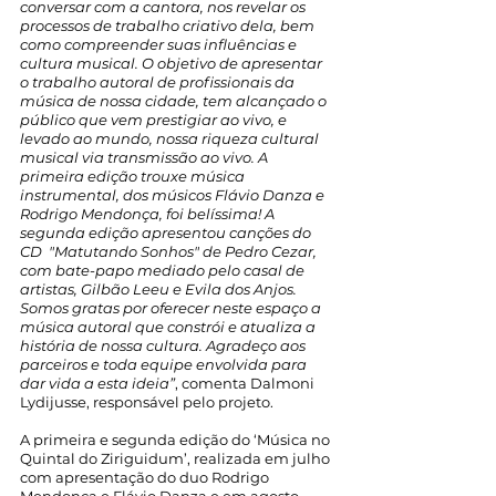
conversar com a cantora, nos revelar os  
processos de trabalho criativo dela, bem 
como compreender suas influências e 
cultura musical. O objetivo de apresentar 
o trabalho autoral de profissionais da 
música de nossa cidade, tem alcançado o 
público que vem prestigiar ao vivo, e 
levado ao mundo, nossa riqueza cultural 
musical via transmissão ao vivo. A 
primeira edição trouxe música 
instrumental, dos músicos Flávio Danza e 
Rodrigo Mendonça, foi belíssima! A 
segunda edição apresentou canções do 
CD  "Matutando Sonhos" de Pedro Cezar, 
com bate-papo mediado pelo casal de 
artistas, Gilbão Leeu e Evila dos Anjos. 
Somos gratas por oferecer neste espaço a 
música autoral que constrói e atualiza a 
história de nossa cultura. Agradeço aos 
parceiros e toda equipe envolvida para 
dar vida a esta ideia”
, comenta Dalmoni 
Lydijusse, responsável pelo projeto.
A primeira e segunda edição do ‘Música no 
Quintal do Ziriguidum’, realizada em julho 
com apresentação do duo Rodrigo 