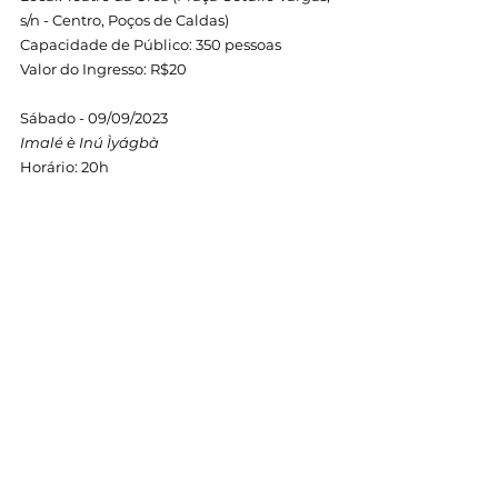
s/n - Centro, Poços de Caldas)
Capacidade de Público: 350 pessoas
Valor do Ingresso: R$20
Sábado - 09/09/2023
Imalé è Inú Ìyágbà
Horário: 20h
Local: Teatro da Urca (Praça Getúlio Vargas, 
s/n - Centro, Poços de Caldas)
Capacidade de Público: 350 pessoas
Valor do Ingresso: R$20
Ver tudo
Posts recentes