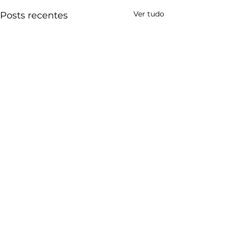
Ver tudo
Posts recentes
CONTATO
Poços de Caldas Convention & Visitors Bureau
Rua Assis Figueiredo, 1222 - Sala 21
Centro - Poços de Caldas (MG)