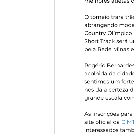
melhores atletas 
O torneio trará tr
abrangendo modali
Country Olímpico 
Short Track será 
pela Rede Minas e
Rogério Bernardes
acolhida da cidad
sentimos um forte
nos dá a certeza 
grande escala co
As inscrições para
site oficial da 
CiM
interessados tamb