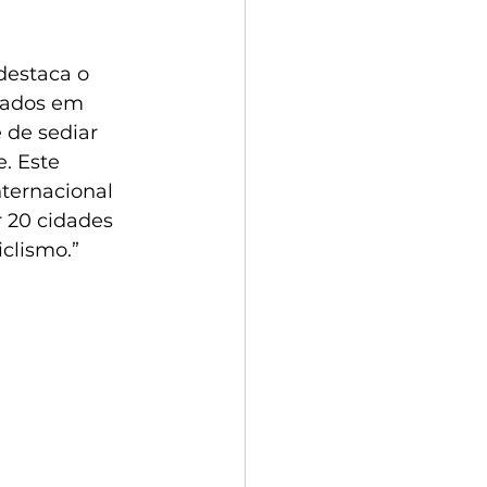
destaca o 
mados em 
de sediar 
. Este 
ternacional 
 20 cidades 
iclismo.”