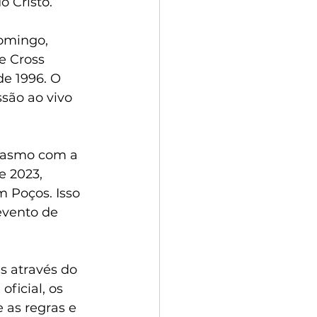
 Cristo.
domingo, 
 Cross 
e 1996. O 
são ao vivo 
iasmo com a 
 2023, 
 Poços. Isso 
evento de 
s através do 
 oficial, os 
as regras e 