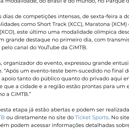
da modalidade, do Brasil e do mundo, no Parque do
ês dias de competições intensas, de sexta-feira a 
dades como Short Track (XCC), Maratona (XCM) e
(XCO), este último uma modalidade olímpica desd
um grande destaque no primeiro dia, com transmis
 pelo canal do YouTube da CiMTB. 
, organizador do evento, expressou grande entus
e. “Após um evento-teste bem-sucedido no final de
 apoio tanto do público quanto do privado aqui em
de que a cidade e a região estão prontas para um 
mo a CiMTB.”
 esta etapa já estão abertas e podem ser realizada
TB
 ou diretamente no site do 
Ticket Sports
. No site
ém podem acessar informações detalhadas sobre 