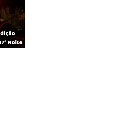
edição
17ª Noite
bliotecas