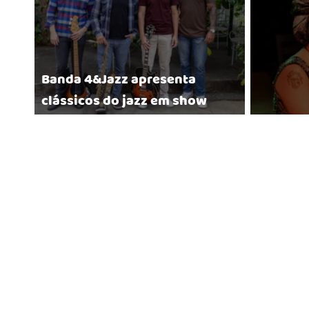
Banda 4&Jazz apresenta
clássicos do jazz em show
gratuito no Museu de Poços de
Mostra d
Caldas no domingo