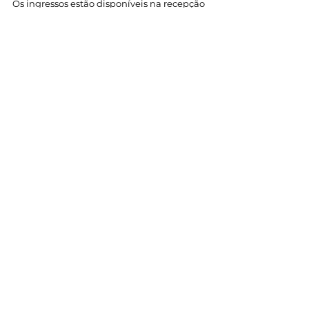
Os ingressos estão disponíveis na recepção 
do IMS Poços e pelo site 
ingresso.com
Ver tudo
Posts recentes