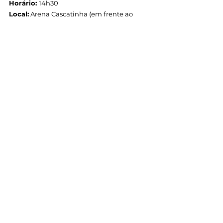
Horário: 
14h30
Local:
 Arena Cascatinha (em frente ao 
Poliesportivo Moleque César)
Gratuito 
Ver tudo
Posts recentes