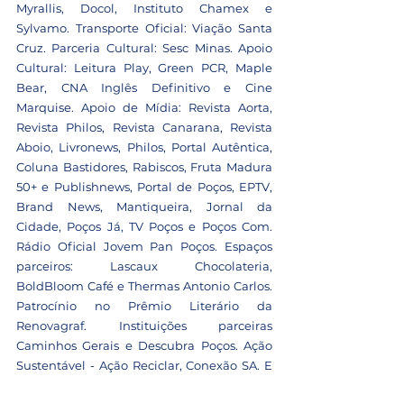
Myrallis, Docol, Instituto Chamex e 
Sylvamo. Transporte Oficial: Viação Santa 
Cruz. Parceria Cultural: Sesc Minas. Apoio 
Cultural: Leitura Play, Green PCR, Maple 
Bear, CNA Inglês Definitivo e Cine 
Marquise. Apoio de Mídia: Revista Aorta, 
Revista Philos, Revista Canarana, Revista 
Aboio, Livronews, Philos, Portal Autêntica, 
Coluna Bastidores, Rabiscos, Fruta Madura 
50+ e Publishnews, Portal de Poços, EPTV, 
Brand News, Mantiqueira, Jornal da 
Cidade, Poços Já, TV Poços e Poços Com. 
Rádio Oficial Jovem Pan Poços. Espaços 
parceiros: Lascaux Chocolateria, 
BoldBloom Café e Thermas Antonio Carlos. 
Patrocínio no Prêmio Literário da 
Renovagraf. Instituições parceiras 
Caminhos Gerais e Descubra Poços. Ação 
Sustentável - Ação Reciclar, Conexão SA. E 
IFSULDEMINAS – Campus Muzambinho. 