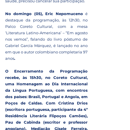
saúde, precisou cancelar sua participação.
No domingo (05), Eric Nepomuceno 
é 
destaque da programação, às 12h30, no 
Palco Coreto Cultural, com a mesa 
‘Literatura Latino-Americana’ – “Em agosto 
nos vemos”, falando do livro póstumo de 
Gabriel García Márquez, é lançado no ano 
em que o autor colombiano completaria 97 
anos
.
O Encerramento da Programação 
recebe, às 15h30, no Coreto Cultural, 
uma Homenagem ao Dia Internacional 
da Língua Portuguesa, com encontros 
dos países: Brasil, Portugal e Angola, em 
Poços de Caldas. Com Cristina Drios 
(escritora portuguesa, participante da 4ª 
Residência Literária Flipoços Camões), 
Pau de Cabinda (escritor e professor 
angolano). Mediação Gisele Ferreira, 