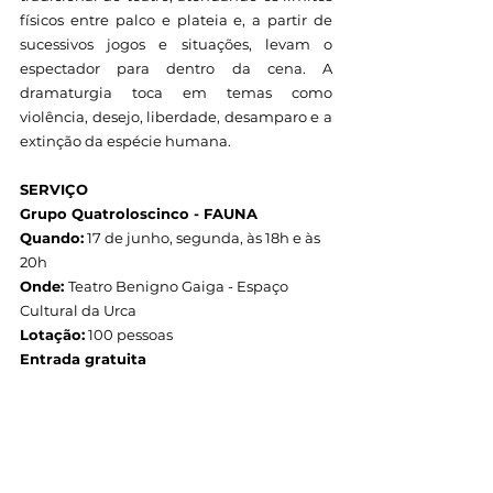
físicos entre palco e plateia e, a partir de 
sucessivos jogos e situações, levam o 
espectador para dentro da cena. A 
dramaturgia toca em temas como 
violência, desejo, liberdade, desamparo e a 
extinção da espécie humana.
SERVIÇO
Grupo Quatroloscinco - FAUNA
Quando:
 17 de junho, segunda, às 18h e às 
20h
Onde: 
Teatro Benigno Gaiga - Espaço 
Cultural da Urca
Lotação:
 100 pessoas
Entrada gratuita
Retirada de ingressos: 
https://www.sympla.com.br/evento/fauna-
grupo-quatroloscinco-bh-mg/2480119
Uma cota dos ingressos poderá ser retirada 
antecipadamente pelo Sympla e o 