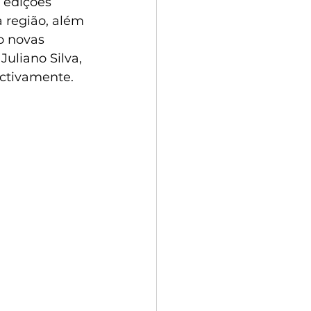
 edições 
 região, além 
o novas 
uliano Silva, 
ectivamente.