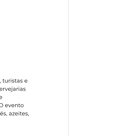
turistas e 
rvejarias 
e 
O evento 
s, azeites, 