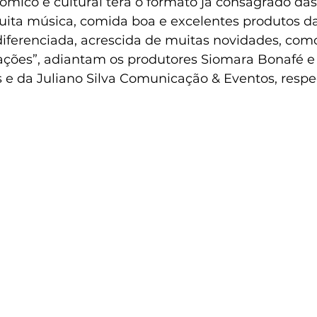
nômico e cultural terá o formato já consagrado das
uita música, comida boa e excelentes produtos da
 diferenciada, acrescida de muitas novidades, com
ações”, adiantam os produtores Siomara Bonafé e J
 e da Juliano Silva Comunicação & Eventos, resp