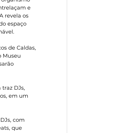
entrelaçam e 
A revela os 
ndo espaço 
nável.
os de Caldas, 
o Museu 
sarão 
traz DJs, 
ios, em um 
 DJs, com 
ats, que 