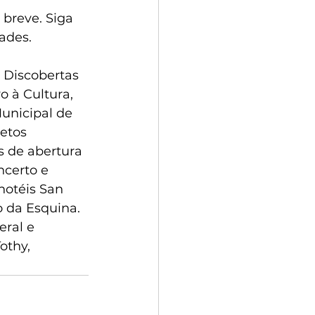
breve. Siga 
ades.
 Discobertas 
o à Cultura, 
Municipal de 
etos 
s de abertura 
certo e 
hotéis San 
 da Esquina. 
ral e 
othy, 