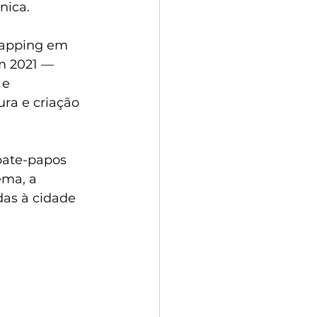
nica.
mapping em 
m 2021 — 
e 
ra e criação 
bate-papos 
ema, a 
das à cidade 