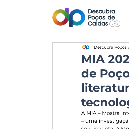
Descubra Poços 
MIA 202
de Poço
literatu
tecnolo
A MIA – Mostra In
– uma investigaçã
se reinventa. A M