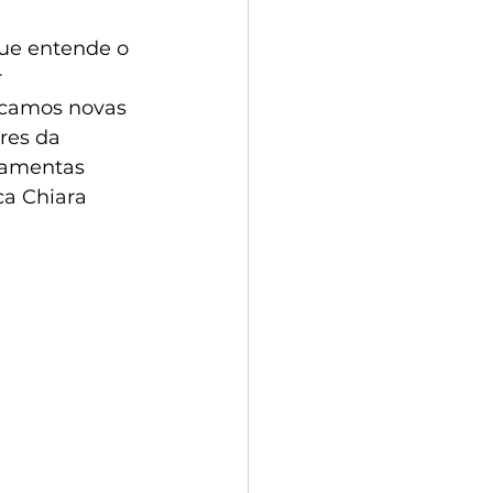
ue entende o 
 
scamos novas 
res da 
rramentas 
ca Chiara 