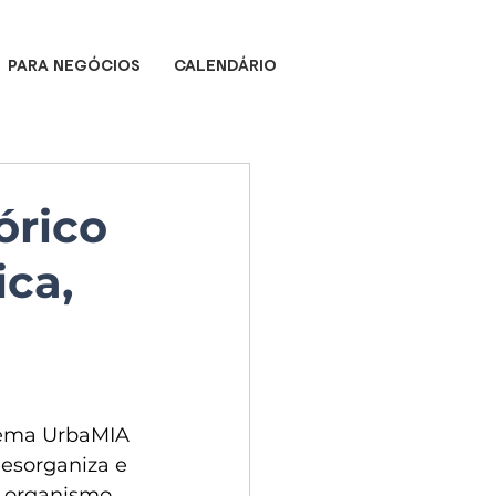
PARA NEGÓCIOS
CALENDÁRIO
órico
ca,
tema UrbaMIA 
esorganiza e 
m organismo 