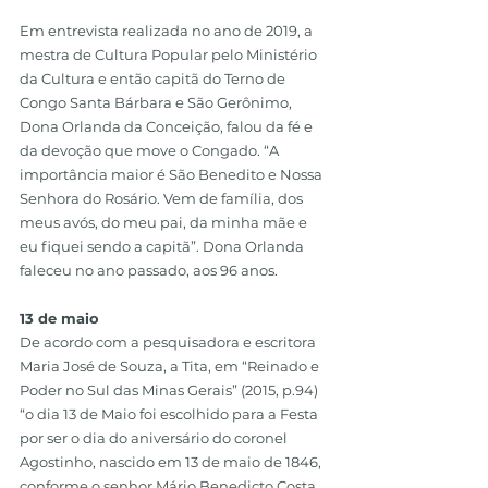
Em entrevista realizada no ano de 2019, a 
mestra de Cultura Popular pelo Ministério 
da Cultura e então capitã do Terno de 
Congo Santa Bárbara e São Gerônimo, 
Dona Orlanda da Conceição, falou da fé e 
da devoção que move o Congado. “A 
importância maior é São Benedito e Nossa 
Senhora do Rosário. Vem de família, dos 
meus avós, do meu pai, da minha mãe e 
eu fiquei sendo a capitã”. Dona Orlanda 
faleceu no ano passado, aos 96 anos.
13 de maio
De acordo com a pesquisadora e escritora 
Maria José de Souza, a Tita, em “Reinado e 
Poder no Sul das Minas Gerais” (2015, p.94) 
“o dia 13 de Maio foi escolhido para a Festa 
por ser o dia do aniversário do coronel 
Agostinho, nascido em 13 de maio de 1846, 
conforme o senhor Mário Benedicto Costa, 