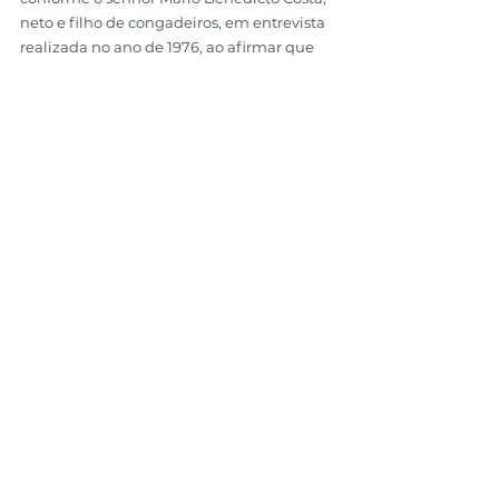
neto e filho de congadeiros, em entrevista 
realizada no ano de 1976, ao afirmar que 
ele acompanhava o grupo todos os anos 
até a residência do coronel, onde, hoje, 
está localizado o Museu Histórico e 
Geográfico; ali eles recebiam um farto 
almoço e dançavam a tarde toda até a 
hora de subir para a procissão, no que 
eram acompanhados por aquele 
benemérito”. (SOUZA, Maria José de. 
Reinado e Poder no Sul das Minas Gerais. 
Belo Horizonte: Mazza Edições, 2015, p. 94).
Ver tudo
Posts recentes