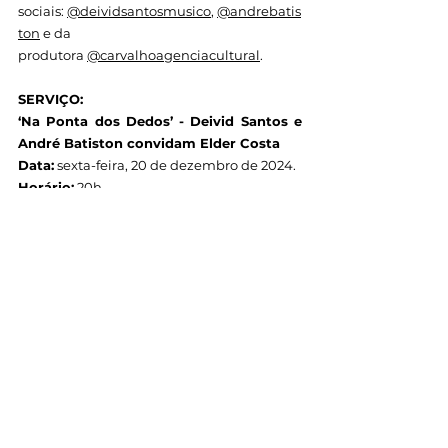
sociais:
@deividsantosmusico
,
@andrebatis
ton
 e da 
produtora
@carvalhoagenciacultural
.   
SERVIÇO:
‘Na Ponta dos Dedos’ - Deivid Santos e 
André Batiston convidam Elder Costa
Data:
 sexta-feira, 20 de dezembro de 2024.
Horário:
 20h
Local: 
Arte Ziriguidum (Rua Ouro Preto, 
102, Centro, Poços de Caldas)
Entrada gratuita, sujeito à lotação do 
espaço
Ver tudo
Posts recentes