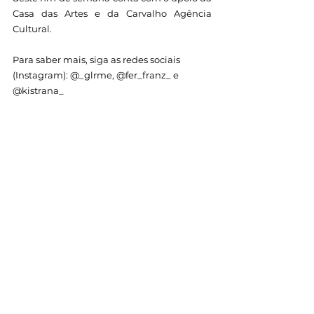
Casa das Artes e da Carvalho Agência 
Cultural.
Para saber mais, siga as redes sociais 
(Instagram): @_glrme, @fer_franz_ e 
@kistrana_
SERVIÇO
Queerball: uma pesquisa na Cultura 
Ballroom + Instalação “Encruzilhadas 
Ballroom”
Data: 
domingo, 12 de janeiro de 2025.
Horário: 
16h às 18h
Local: 
Casa das Artes (Travessa Águas 
Virtuosas, 111 - Cascatinha - Poços de 
Caldas)
Para maiores de 14 anos.
Gratuito