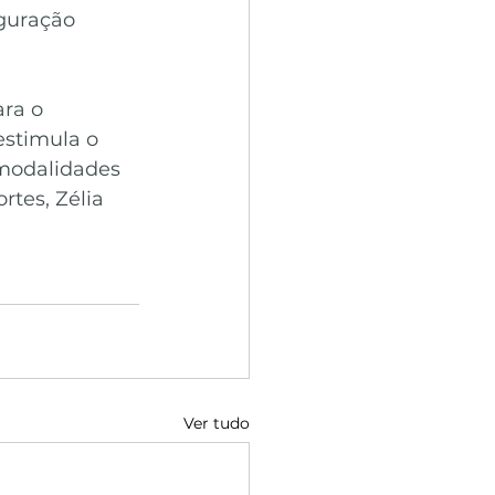
guração 
ra o 
estimula o 
modalidades 
rtes, Zélia 
Ver tudo