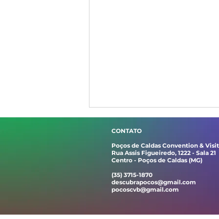
CONTATO
Poços de Caldas Convention & Visi
Rua Assis Figueiredo, 1222 - Sala 21
Centro - Poços de Caldas (MG)
(35) 3715-1870
descubrapocos@gmail.com
pocoscvb@gmail.com
Araçá Quarteto lança
Nascente