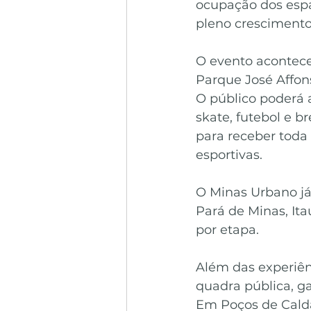
ocupação dos espa
pleno crescimento
O evento acontece 
Parque José Affons
O público poderá 
skate, futebol e 
para receber toda
esportivas.
O Minas Urbano já 
Pará de Minas, It
por etapa.
Além das experiên
quadra pública, g
Em Poços de Calda