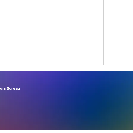
tors Bureau
Banda 4&Jazz apresenta
Cri
concerto em
resi