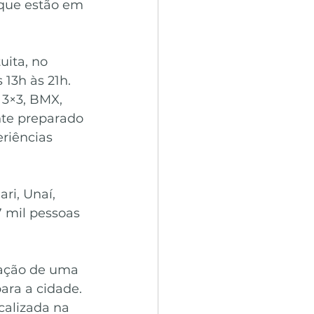
que estão em 
uita, no 
 13h às 21h.
3×3, BMX, 
nte preparado 
riências 
ri, Unaí, 
 mil pessoas 
zação de uma 
ara a cidade.
calizada na 