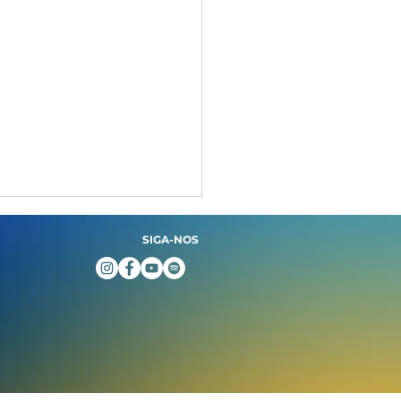
SIGA-NOS
eMus promove
dência artística de