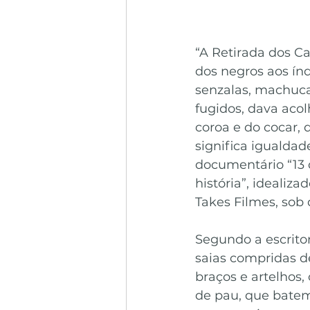
“A Retirada dos C
dos negros aos ín
senzalas, machuca
fugidos, dava acol
coroa e do cocar, 
significa igualdad
documentário “13 
história”, idealiz
Takes Filmes, sob 
Segundo a escritor
saias compridas d
braços e artelhos,
de pau, que batem