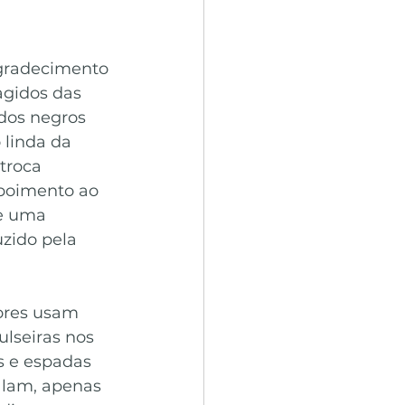
agradecimento 
agidos das 
dos negros 
 linda da 
troca 
epoimento ao 
e uma 
uzido pela 
dores usam 
lseiras nos 
s e espadas 
alam, apenas 