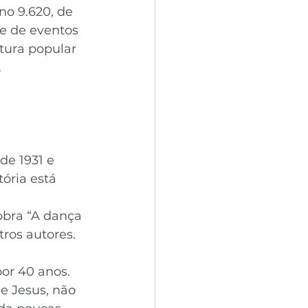
no 9.620, de 
e de eventos 
tura popular 
.
e 1931 e 
ória está 
 obra “A dança 
tros autores.
or 40 anos. 
e Jesus, não 