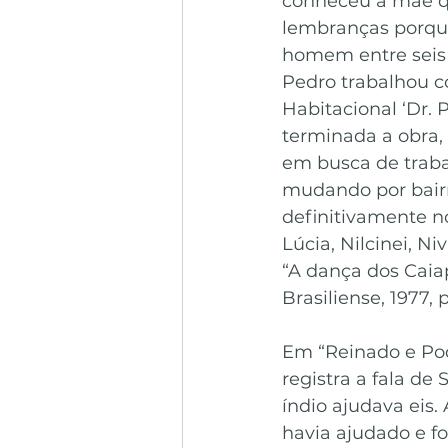
conheceu a mãe qu
lembranças porque
homem entre seis 
Pedro trabalhou c
Habitacional ‘Dr. 
terminada a obra, 
em busca de traba
mudando por bairro
definitivamente no
Lúcia, Nilcinei, Ni
“A dança dos Caiapó
Brasiliense, 1977, p
Em “Reinado e Pod
registra a fala de
índio ajudava eis.
havia ajudado e fo