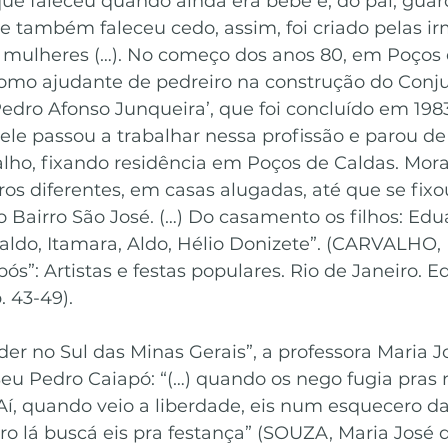
e faleceu quando ainda era bebê e, do pai, guar
 também faleceu cedo, assim, foi criado pelas ir
mulheres (…). No começo dos anos 80, em Poços 
omo ajudante de pedreiro na construção do Conju
Pedro Afonso Junqueira’, que foi concluído em 198
ele passou a trabalhar nessa profissão e parou de
lho, fixando residência em Poços de Caldas. Mor
s diferentes, em casas alugadas, até que se fixo
 Bairro São José. (…) Do casamento os filhos: Edu
valdo, Itamara, Aldo, Hélio Donizete”. (CARVALHO, M
s”: Artistas e festas populares. Rio de Janeiro. Ed
. 43-49).
er no Sul das Minas Gerais”, a professora Maria J
 Seu Pedro Caiapó: “(…) quando os nego fugia pras 
 Aí, quando veio a liberdade, eis num esquecero d
ro lá buscá eis pra festança” (SOUZA, Maria José 