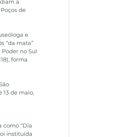
diam a 
 Poços de 
useóloga e 
ós “da mata” 
e Poder no Sul 
18), forma 
São 
 13 de maio, 
da como “Dia 
i instituída 