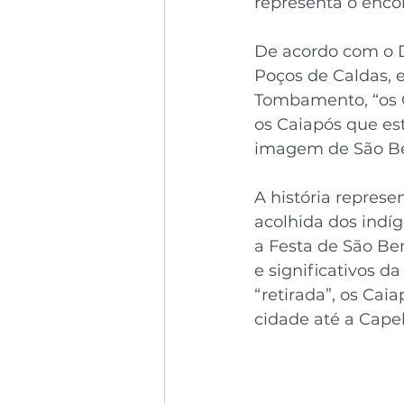
representa o enco
De acordo com o D
Poços de Caldas, 
Tombamento, “os 
os Caiapós que es
imagem de São Be
A história repres
acolhida dos indíg
a Festa de São B
e significativos d
“retirada”, os Cai
cidade até a Cape