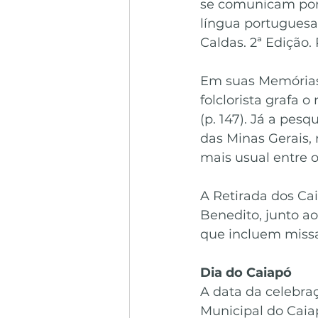
se comunicam por 
língua portuguesa
Caldas. 2ª Edição.
Em suas Memórias 
folclorista grafa 
(p. 147). Já a pes
das Minas Gerais, 
mais usual entre o
A Retirada dos Ca
Benedito, junto ao
que incluem missa
Dia do Caiapó
A data da celebraç
Municipal do Caiap