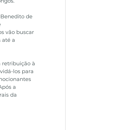
ongos.
 Benedito de 
 
s vão buscar 
até a 
retribuição à 
vidá-los para 
mocionantes 
Após a 
ais da 