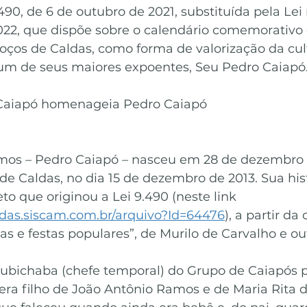
490, de 6 de outubro de 2021, substituída pela Lei 
022, que dispõe sobre o calendário comemorativo 
oços de Caldas, como forma de valorização da cul
um de seus maiores expoentes, Seu Pedro Caiapó
 Caiapó homenageia Pedro Caiapó
os – Pedro Caiapó – nasceu em 28 de dezembro d
e Caldas, no dia 15 de dezembro de 2013. Sua hist
eto que originou a Lei 9.490 (neste link 
ldas.siscam.com.br/arquivo?Id=64476
), a partir da
tas e festas populares”, de Murilo de Carvalho e ou
ubichaba (chefe temporal) do Grupo de Caiapós p
era filho de João Antônio Ramos e de Maria Rita d