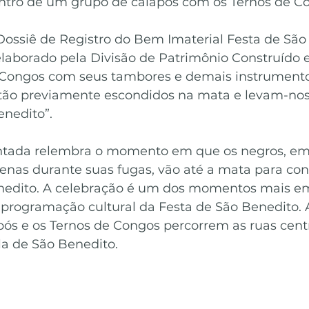
ntro de um grupo de caiapós com os Ternos de C
ossiê de Registro do Bem Imaterial Festa de São
elaborado pela Divisão de Patrimônio Construído e
Congos com seus tambores e demais instrumento
tão previamente escondidos na mata e levam-nos 
nedito”.
entada relembra o momento em que os negros, em 
enas durante suas fugas, vão até a mata para con
enedito. A celebração é um dos momentos mais e
a programação cultural da Festa de São Benedito. 
após e os Ternos de Congos percorrem as ruas centr
la de São Benedito.