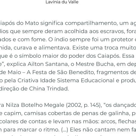
Lavínia du Valle
aiapós do Mato significa compartilhamento, um 
dios que sempre deram acolhida aos escravos, for
dos e com fome. O índio sempre foi um protetor 
hida, curava e alimentava. Existe uma troca muito
que é o símbolo maior do poder dos Caiapós. Essa 
e”, explica Ailton Santana, o Mestre Bucha, em d
de Maio – A Festa de São Benedito, fragmentos d
ado pela Criativa Idade Sistema Educacional e prod
direção de China Trindad.
a Nilza Botelho Megale (2002, p. 145), “os dança
e capim, camisas cobertas de penas de galinha, pu
 colares de contas e levam nas mãos: arcos, flecha
 para marcar o ritmo. (…) Eles não cantam nem f