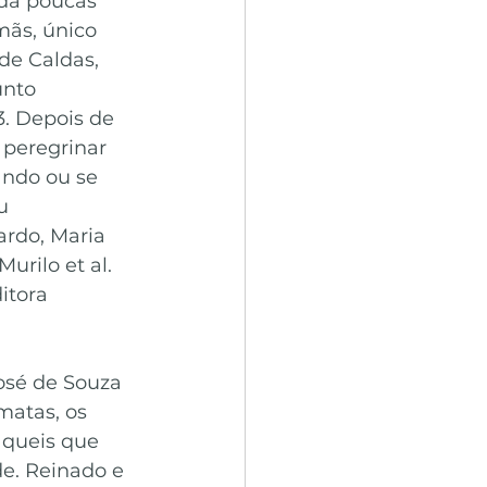
da poucas 
mãs, único 
de Caldas, 
nto 
3. Depois de 
 peregrinar 
ando ou se 
u 
ardo, Maria 
urilo et al. 
itora 
osé de Souza 
matas, os 
aqueis que 
de. Reinado e 