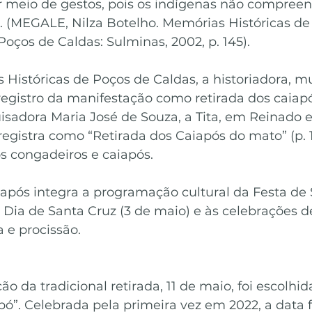
meio de gestos, pois os indígenas não compreen
. (MEGALE, Nilza Botelho. Memórias Históricas de
 Poços de Caldas: Sulminas, 2002, p. 145).
Históricas de Poços de Caldas, a historiadora, m
o registro da manifestação como retirada dos caiap
quisadora Maria José de Souza, a Tita, em Reinado 
registra como “Retirada dos Caiapós do mato” (p. 1
s congadeiros e caiapós.
iapós integra a programação cultural da Festa de 
 Dia de Santa Cruz (3 de maio) e às celebrações de
 e procissão.
ão da tradicional retirada, 11 de maio, foi escolhi
ó”. Celebrada pela primeira vez em 2022, a data fo