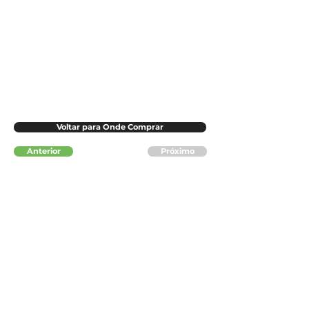
Voltar para Onde Comprar
Anterior
Próximo
CONTATO
Poços de Caldas Convention & Visitors Bureau
Rua Assis Figueiredo, 1222 - Sala 21
Centro - Poços de Caldas (MG)
(35) 3715-1870
descubrapocos@gmail.com
pocoscvb@gmail.com