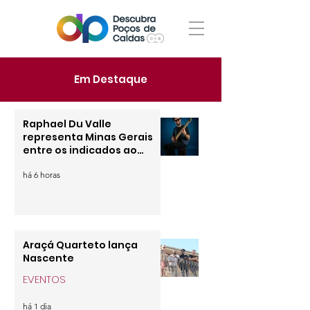
Em Destaque
Raphael Du Valle
representa Minas Gerais
entre os indicados ao
Conecta+Music Creator
há 6 horas
Awards
Araçá Quarteto lança
Nascente
EVENTOS
há 1 dia