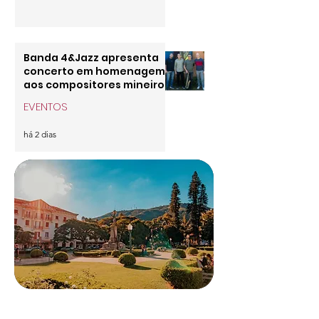
Banda 4&Jazz apresenta
concerto em homenagem
aos compositores mineiros
no Museu Histórico e
EVENTOS
Geográfico de Poços de
Caldas neste sábado
há 2 dias