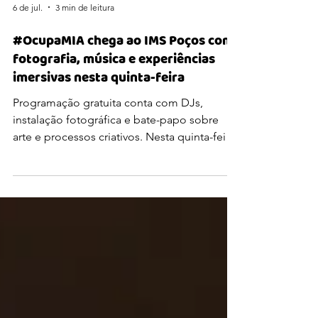
6 de jul.
3 min de leitura
#OcupaMIA chega ao IMS Poços com
fotografia, música e experiências
imersivas nesta quinta-feira
Programação gratuita conta com DJs,
instalação fotográfica e bate-papo sobre
arte e processos criativos. Nesta quinta-feira,
9 de julho, das 18h às 21h30, a Mostra
Integrada de Artes (MIA) realiza mais uma
edição da #OcupaMIA, desta vez no IMS
Poços, em uma ocupação artística gratuita
que reúne música, fotografia, projeções e
conversa com o público. A programação
acontece na tradicional Jabuticabeira do
Chalé, com entrada franca. Reconhecida por